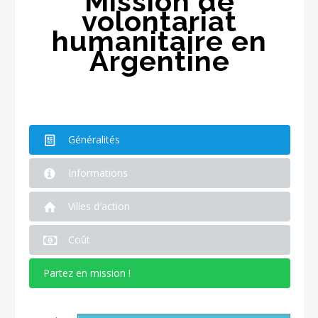
Mission de
volontariat
humanitaire en
Argentine
Généralités
Informations
Villes d′action
Coût
Partez en mission !