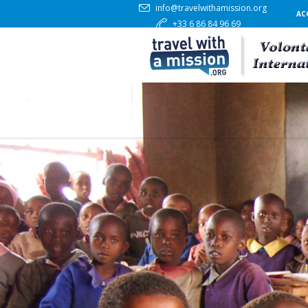
info@travelwithamission.org
AC
+33 6 86 84 96 69