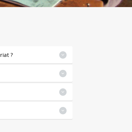
iat ?