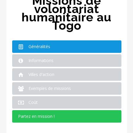
Missions de
volontariat
humanitaire au
Togo
Généralités
Informations
Villes d′action
Exemples de missions
Coût
Partez en mission !