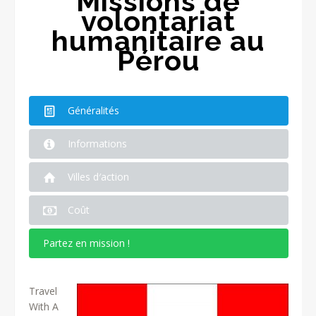
Missions de
volontariat
humanitaire au
Pérou
Généralités
Informations
Villes d′action
Coût
Partez en mission !
Travel
With A