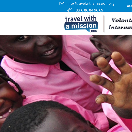
info@travelwithamission.org
AC
+33 6 86 84 96 69