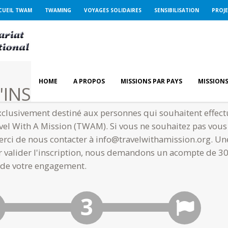
CUEIL TWAM
TWAMING
VOYAGES SOLIDAIRES
SENSIBILISATION
PROJ
HOME
A PROPOS
MISSIONS PAR PAYS
MISSIONS
'INSCRIPTION
exclusivement destiné aux personnes qui souhaitent effect
avel With A Mission (TWAM). Si vous ne souhaitez pas vou
ci de nous contacter à info@travelwithamission.org. Une 
 valider l'inscription, nous demandons un acompte de 300 
e de votre engagement.
 MISSIONS
ANISATION
EMENT DE L'ACOMPTE
MPTE