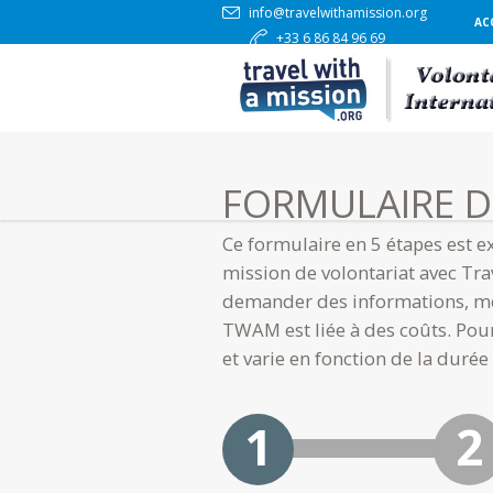
info@travelwithamission.org
AC
+33 6 86 84 96 69
FORMULAIRE D
Ce formulaire en 5 étapes est 
mission de volontariat avec Tr
demander des informations, mer
TWAM est liée à des coûts. Pour
et varie en fonction de la duré
ETAPE 2 : VOS
ETAPE 3 : ORG
ETAPE 4 : PAI
ETAPE 2 : VOS MISSIONS
ETAPE 3 : ORGANISATION
ETAPE 4 : PAIEMENT DE L'ACO