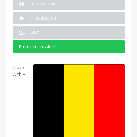
Informations
Villes d′action
Coût
Partez en mission !
Travel
With A