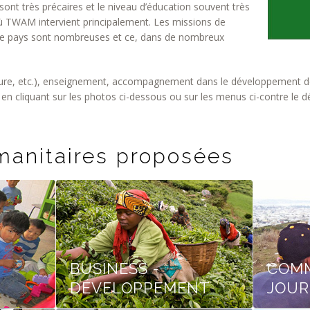
s sont très précaires et le niveau d’éducation souvent très
où TWAM intervient principalement. Les missions de
 ce pays sont nombreuses et ce, dans de nombreux
ture, etc.), enseignement, accompagnement dans le développement de
n cliquant sur les photos ci-dessous ou sur les menus ci-contre le d
ariat humanitaire et mission humanitaire au Brésil
manitaires proposées
BUSINESS -
COMM
DÉVELOPPEMENT
JOUR