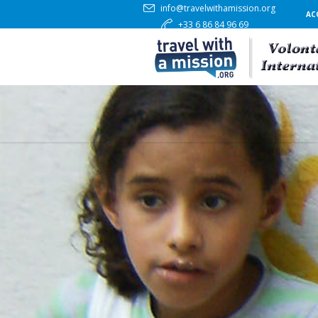
info@travelwithamission.org
AC
+33 6 86 84 96 69