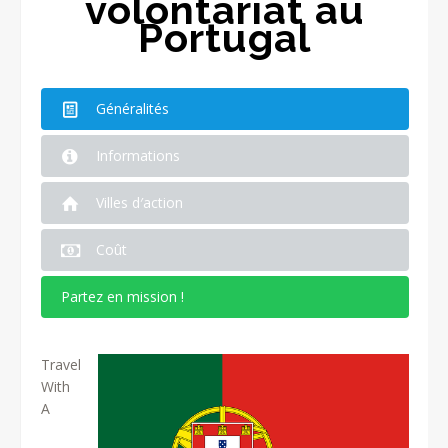
volontariat au
Portugal
Généralités
Informations
Villes d′action
Coût
Partez en mission !
Travel
With
A