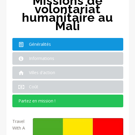
Missions de
volontariat
humanitaire au
Mali
Généralités
Informations
Villes d′action
Coût
Partez en mission !
Travel
With A